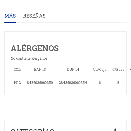
MÁS
RESEÑAS
ALÉRGENOS
No contiene alérgenos.
COD.
EAN 13
DUN 14
Ud/Caja
C/Base
1912
8436036060350
28436036060354
6
5