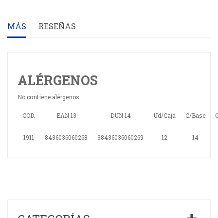
MÁS
RESEÑAS
ALÉRGENOS
No contiene alérgenos.
COD.
EAN 13
DUN 14
Ud/Caja
C/Base
C
1911
8436036060268
38436036060269
12
14